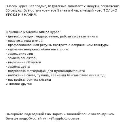
В моем курсе нет "воды", вступление занимает 2 минуты, заключение
30 секунд. Всё остальное - все 5 глав и 4 часа лекций - это ТОЛЬКО
УРОКИ И ЗНАНИЯ.
Основные моменты
online
курса:
- цветокоррекция, кадрирование, работа со светотенями
- пластика тела и лица
- профессиональная ретушь портрета с сохранением текстуры
- удаление ненужных объектов с фото
- замещение лиц
- замена объектов
- вырезание объектов
- замена цвета
- подготовка фотографии для публикации/печати
- наложение снега, тумана, свечения бенгальского огня и т.д.
- настройка горячих клавиш
и многое другое!
Выбирайте подходящий Вам тариф и занимайтесь с наслаждением!
Больше подробностей тут -
@mgphoto.course