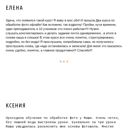
ЕЛЕНА
Удача, что появился такой курс! Я живу в мос.обл! И прошла Два курса по
обработке фото офлайн! Как вспомню, так вздрогну! Пробки, куча времени,
один преподаватель и 10 учеников-это плохо работает!!! Нужно
слушать,конспектировать и делать задание почти одновременно...в итоге в
голове каша и спешка! В этом курсе все очень понятно, структурировано,
подробно, но без воды! Я прослушала, попробовала сама, не получилось-
прослушала снова, где надо остановилась и записала! Для меня это оказалось
очень удобно, понятно, а главное продуктивно!!! Спасибо!!!
✕✕✕
КСЕНИЯ
Проходила обучение по обработке фото у Маши. Очень четко,
без лишней воды выстроены уроки. Буквально за три урока
Маша умудрилась разъяснить мне основы фотошопа. Многие