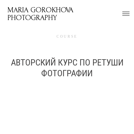
MARIA GOROKHOVA
HOME
PHOTOGRAPHY
PORTFOLIO
COURSE
WEDDINGS
TRAVEL
АВТОРСКИЙ КУРС ПО РЕТУШИ
VIDEO
ФОТОГРАФИИ
WALLPAPER
REVIEWS
BLOG
COURSE